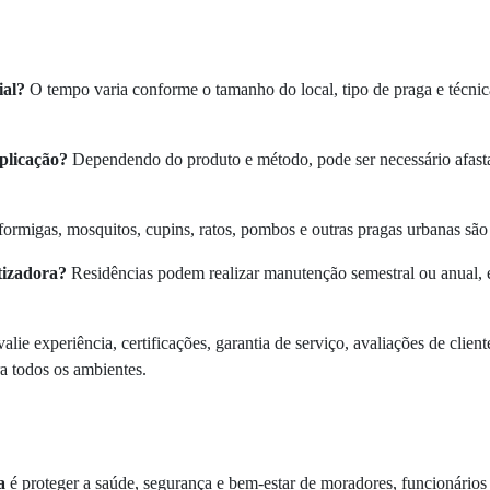
ial?
O tempo varia conforme o tamanho do local, tipo de praga e técnica
plicação?
Dependendo do produto e método, pode ser necessário afasta
formigas, mosquitos, cupins, ratos, pombos e outras pragas urbanas são
tizadora?
Residências podem realizar manutenção semestral ou anual,
alie experiência, certificações, garantia de serviço, avaliações de clie
ra todos os ambientes.
a
é proteger a saúde, segurança e bem-estar de moradores, funcionários 