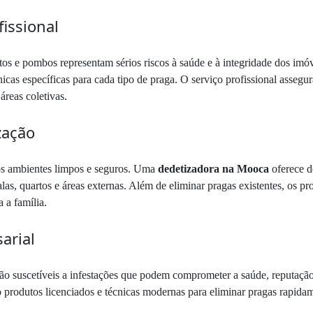
issional
atos e pombos representam sérios riscos à saúde e à integridade dos im
cnicas específicas para cada tipo de praga. O serviço profissional asseg
áreas coletivas.
zação
os ambientes limpos e seguros. Uma
dedetizadora na Mooca
oferece d
las, quartos e áreas externas. Além de eliminar pragas existentes, os pr
 a família.
arial
s estão suscetíveis a infestações que podem comprometer a saúde, reput
o produtos licenciados e técnicas modernas para eliminar pragas rapidame