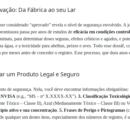
vação: Da Fábrica ao seu Lar
 ser considerado “aprovado” revela o nível de segurança envolvido. A 
 promissora passa por anos de estudos de
eficácia em condições contro
imais, para determinar doses seguras, efeitos crônicos e agudos, e pot
a água, e a toxicidade para abelhas, peixes e aves. Todo esse dossiê
 meses antes de conceder o registro. Esse processo, que dura anos e 
car um Produto Legal e Seguro
 de segurança. Nela, você deve encontrar informações obrigatórias:
 ANVISA
(e.g., “MS – nº X.XXXX-XX”).
3. Classificação Toxicoló
te Tóxico – Classe II), Azul (Medianamente Tóxico – Classe III) ou V
ípio ativo e sua concentração
.
5. Frases de Perigo e Pictogramas
(c
de qualquer um destes itens, especialmente dos números de registro, é u