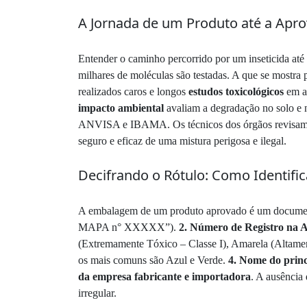
A Jornada de um Produto até a Apro
Entender o caminho percorrido por um inseticida até
milhares de moléculas são testadas. A que se mostra
realizados caros e longos
estudos toxicológicos
em an
impacto ambiental
avaliam a degradação no solo e n
ANVISA e IBAMA. Os técnicos dos órgãos revisam por
seguro e eficaz de uma mistura perigosa e ilegal.
Decifrando o Rótulo: Como Identifi
A embalagem de um produto aprovado é um documento
MAPA n° XXXXX”).
2. Número de Registro na
(Extremamente Tóxico – Classe I), Amarela (Altamen
os mais comuns são Azul e Verde.
4. Nome do princ
da empresa fabricante e importadora
. A ausência 
irregular.