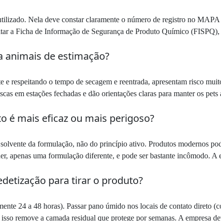
 utilizado. Nela deve constar claramente o número de registro no MA
ar a Ficha de Informação de Segurança de Produto Químico (FISPQ), d
 animais de estimação?
e e respeitando o tempo de secagem e reentrada, apresentam risco muito
cas em estações fechadas e dão orientações claras para manter os pets
to é mais eficaz ou mais perigoso?
o solvente da formulação, não do princípio ativo. Produtos modernos po
er, apenas uma formulação diferente, e pode ser bastante incômodo. A ef
detização para tirar o produto?
ente 24 a 48 horas). Passar pano úmido nos locais de contato direto (c
s isso remove a camada residual que protege por semanas. A empresa de