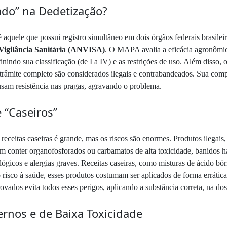
ado” na Dedetização?
aquele que possui registro simultâneo em dois órgãos federais brasilei
Vigilância Sanitária (ANVISA)
. O MAPA avalia a eficácia agronômi
inindo sua classificação (de I a IV) e as restrições de uso. Além disso, 
trâmite completo são considerados ilegais e contrabandeados. Sua com
usam resistência nas pragas, agravando o problema.
 “Caseiros”
receitas caseiras é grande, mas os riscos são enormes. Produtos ilegais
dem conter organofosforados ou carbamatos de alta toxicidade, banidos 
gicos e alergias graves. Receitas caseiras, como misturas de ácido bór
 risco à saúde, esses produtos costumam ser aplicados de forma errátic
ados evita todos esses perigos, aplicando a substância correta, na dos
rnos e de Baixa Toxicidade