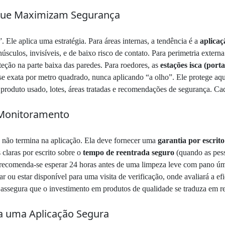
 que Maximizam Segurança
 Ele aplica uma estratégia. Para áreas internas, a tendência é a
aplicaç
ulos, invisíveis, e de baixo risco de contato. Para perimetria externa (
teção na parte baixa das paredes. Para roedores, as
estações isca (port
e exata por metro quadrado, nunca aplicando “a olho”. Ele protege aqu
produto usado, lotes, áreas tratadas e recomendações de segurança. Ca
e Monitoramento
não termina na aplicação. Ela deve fornecer uma
garantia por escrito
 claras por escrito sobre o
tempo de reentrada seguro
(quando as pess
recomenda-se esperar 24 horas antes de uma limpeza leve com pano úmi
ou estar disponível para uma visita de verificação, onde avaliará a efic
o assegura que o investimento em produtos de qualidade se traduza em r
ra uma Aplicação Segura