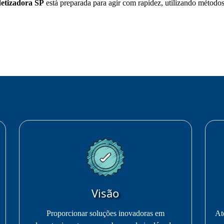
etizadora SP
está preparada para agir com rapidez, utilizando métod
Visão
Proporcionar soluções inovadoras em
At